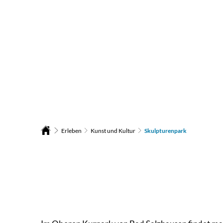
Bad Salzhausen – Kur- und Heilbad der Stadt Nidda
Ank
Erleben
Kunst und Kultur
Skulpturenpark
Skulpturenpark