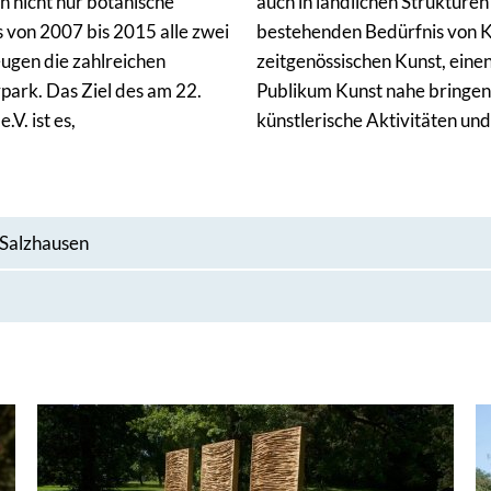
 nicht nur botanische
auch in ländlichen Strukture
von 2007 bis 2015 alle zwei
bestehenden Bedürfnis von K
ugen die zahlreichen
zeitgenössischen Kunst, eine
ark. Das Ziel des am 22.
Publikum Kunst nahe bringen
.V. ist es,
künstlerische Aktivitäten und
 Salzhausen